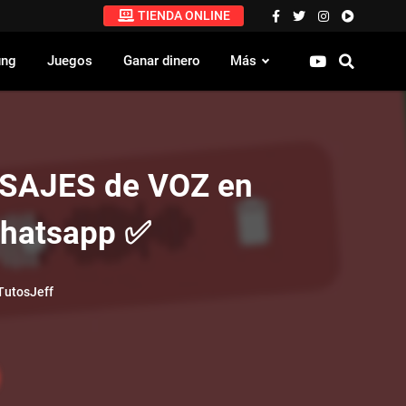
TIENDA ONLINE
ung
Juegos
Ganar dinero
Más
SAJES de VOZ en
Whatsapp ✅
utosJeff