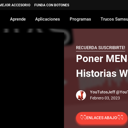
 MEJOR ACCESORIO
FUNDA CON BOTONES
Aprende
Aplicaciones
Programas
Trucos Sams
RECUERDA SUSCRIBIRTE!
Poner MEN
Historias 
YouTutosJeff
@YouT
👇👇ENLACES ABAJO👇👇