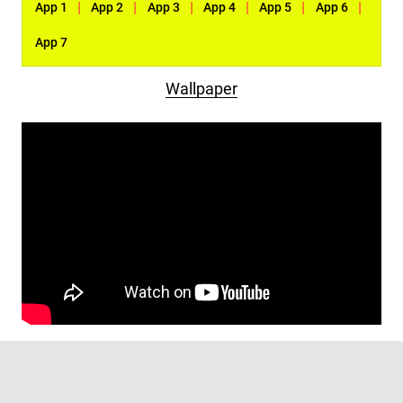
|
|
|
|
|
|
App 1
App 2
App 3
App 4
App 5
App 6
App 7
Wallpaper