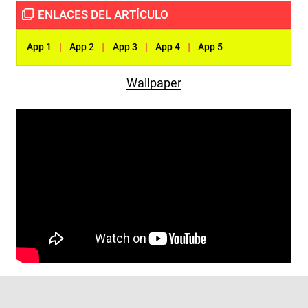
|
|
|
|
App 1
App 2
App 3
App 4
App 5
Wallpaper