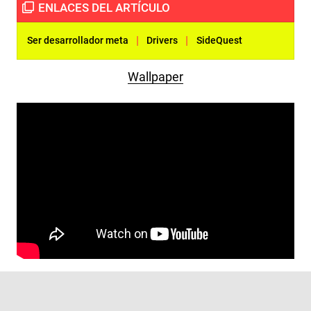
|
|
Ser desarrollador meta
Drivers
SideQuest
Wallpaper