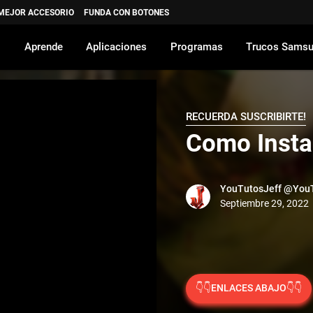
 MEJOR ACCESORIO
FUNDA CON BOTONES
Aprende
Aplicaciones
Programas
Trucos Sams
RECUERDA SUSCRIBIRTE!
Como Insta
YouTutosJeff
@YouT
👇👇ENLACES ABAJO👇👇