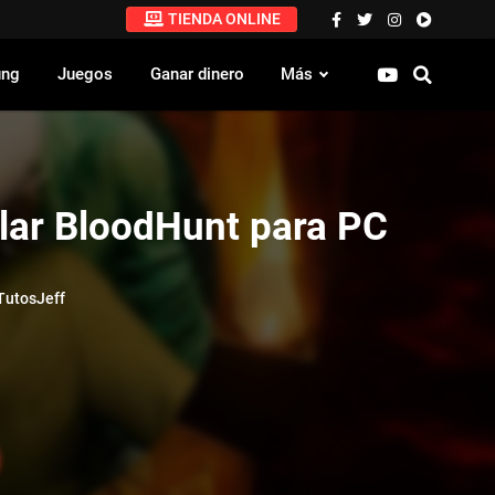
TIENDA ONLINE
ung
Juegos
Ganar dinero
Más
lar BloodHunt para PC
utosJeff