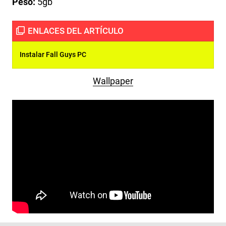
Peso:
5gb
Instalar Fall Guys PC
Wallpaper