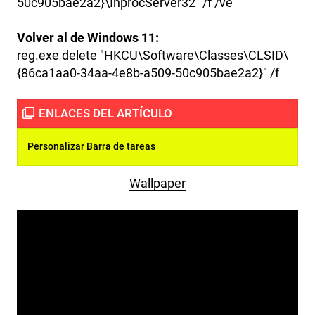
50c905bae2a2}\InprocServer32" /f /ve
Volver al de Windows 11:
reg.exe delete "HKCU\Software\Classes\CLSID\
{86ca1aa0-34aa-4e8b-a509-50c905bae2a2}" /f
Personalizar Barra de tareas
Wallpaper