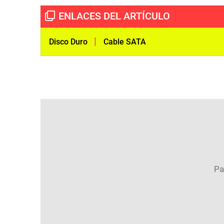
|
Disco Duro
Cable SATA