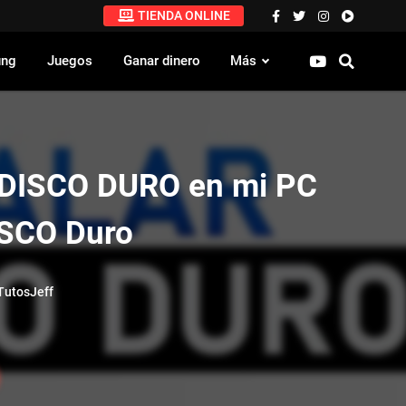
TIENDA ONLINE
ung
Juegos
Ganar dinero
Más
n DISCO DURO en mi PC
ISCO Duro
utosJeff