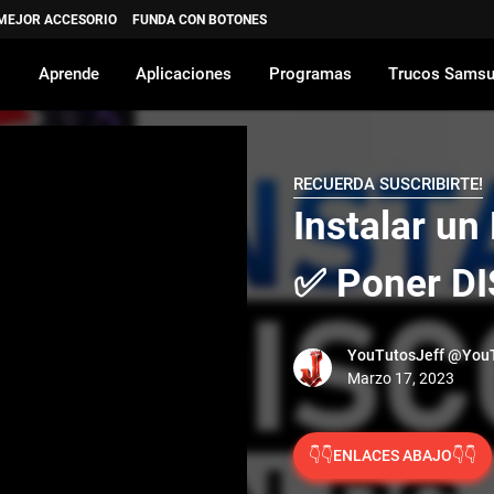
 MEJOR ACCESORIO
FUNDA CON BOTONES
Aprende
Aplicaciones
Programas
Trucos Sams
RECUERDA SUSCRIBIRTE!
Instalar u
✅ Poner D
YouTutosJeff
@YouT
👇👇ENLACES ABAJO👇👇