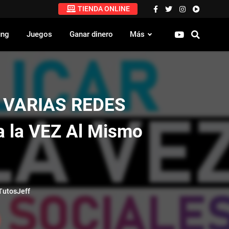
TIENDA ONLINE
ung
Juegos
Ganar dinero
Más
n VARIAS REDES
 la VEZ Al Mismo
utosJeff