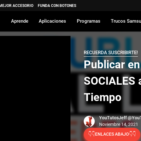
 MEJOR ACCESORIO
FUNDA CON BOTONES
Aprende
Aplicaciones
Programas
Trucos Sams
RECUERDA SUSCRIBIRTE!
Publicar e
SOCIALES a
Tiempo
YouTutosJeff
@YouT
👇👇ENLACES ABAJO👇👇