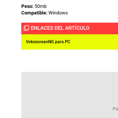
Peso:
50mb
Compatible:
Windows
VokoscreenNG para PC