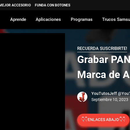
 MEJOR ACCESORIO
FUNDA CON BOTONES
Aprende
Aplicaciones
Programas
Trucos Sams
RECUERDA SUSCRIBIRTE!
Grabar PA
Marca de 
YouTutosJeff
@YouT
👇👇ENLACES ABAJO👇👇