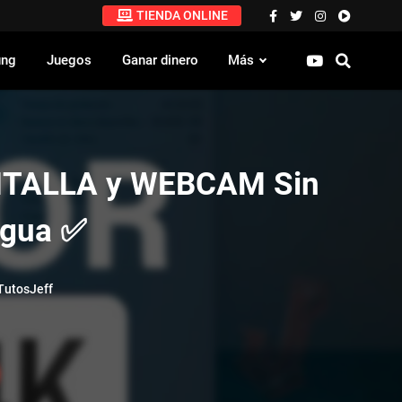
TIENDA ONLINE
ung
Juegos
Ganar dinero
Más
NTALLA y WEBCAM Sin
Agua ✅
utosJeff