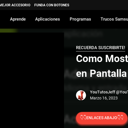
 MEJOR ACCESORIO
FUNDA CON BOTONES
Aprende
Aplicaciones
Programas
Trucos Sams
RECUERDA SUSCRIBIRTE!
Como Mostr
en Pantalla
YouTutosJeff
@YouT
👇👇ENLACES ABAJO👇👇