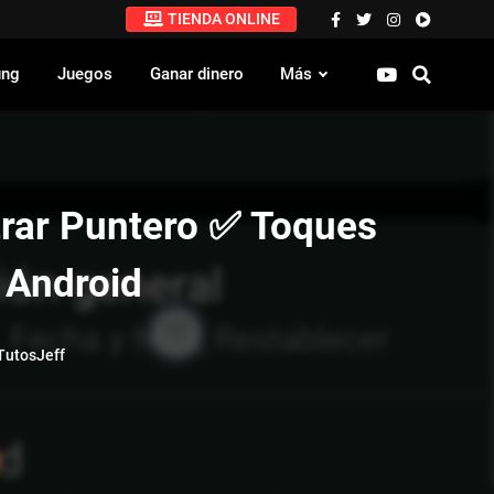
TIENDA ONLINE
ung
Juegos
Ganar dinero
Más
ar Puntero ✅ Toques
 Android
utosJeff