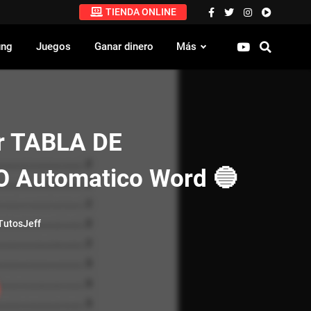
TIENDA ONLINE
ung
Juegos
Ganar dinero
Más
r TABLA DE
 Automatico Word 🔵
utosJeff