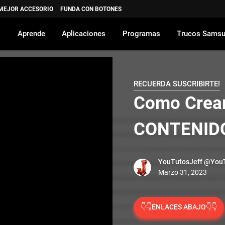
 MEJOR ACCESORIO
FUNDA CON BOTONES
Aprende
Aplicaciones
Programas
Trucos Sams
RECUERDA SUSCRIBIRTE!
Como Crea
CONTENIDO
YouTutosJeff
@YouT
👇👇ENLACES ABAJO👇👇