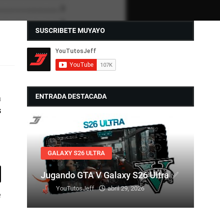
SUSCRIBETE MUYAYO
ENTRADA DESTACADA
a
s
GALAXY S26 ULTRA
Jugando GTA V Galaxy S26 Ultra ✅
YouTutosJeff
abril 29, 2026
e