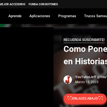
 MEJOR ACCESORIO
FUNDA CON BOTONES
Aprende
Aplicaciones
Programas
Trucos Sams
RECUERDA SUSCRIBIRTE!
Como Pone
en Histori
YouTutosJeff
@YouT
👇👇ENLACES ABAJO👇👇