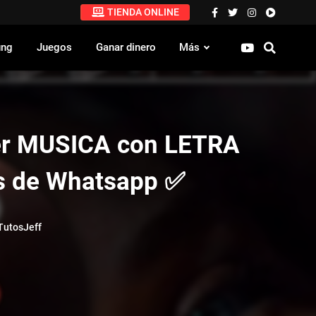
TIENDA ONLINE
ung
Juegos
Ganar dinero
Más
r MUSICA con LETRA
as de Whatsapp ✅
utosJeff