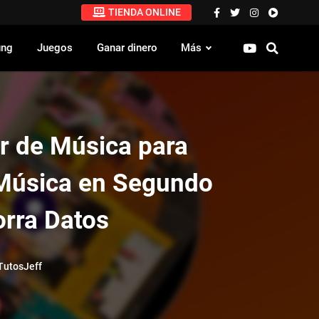
TIENDA ONLINE
ung
Juegos
Ganar dinero
Más
r de Música para
Música en Segundo
orra Datos
utosJeff