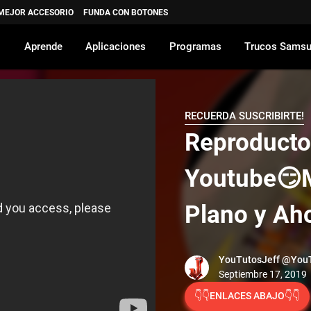
 MEJOR ACCESORIO
FUNDA CON BOTONES
Aprende
Aplicaciones
Programas
Trucos Sams
RECUERDA SUSCRIBIRTE!
Reproducto
Youtube😏
Plano y Ah
YouTutosJeff
@YouT
👇👇ENLACES ABAJO👇👇