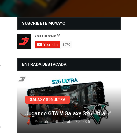
SUSCRIBETE MUYAYO
ENTRADA DESTACADA
p
GALAXY S26 ULTRA
e
Jugando GTA V Galaxy S26 Ultra ✅
YouTutosJeff
abril 29, 2026
n
,