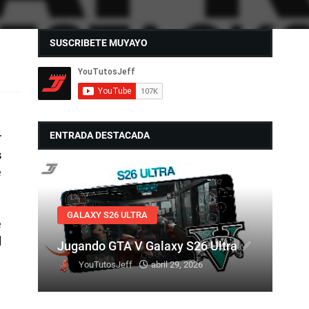
SUSCRIBETE MUYAYO
ENTRADA DESTACADA
r
s
e
GALAXY S26 ULTRA
e
l
Jugando GTA V Galaxy S26 Ultra ✅
YouTutosJeff
abril 29, 2026