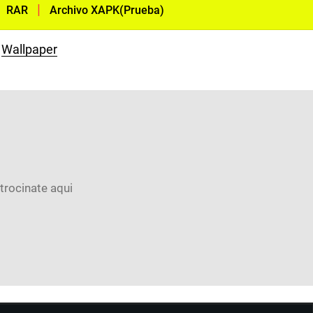
|
|
RAR
Archivo XAPK(Prueba)
Wallpaper