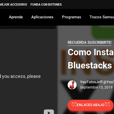
 MEJOR ACCESORIO
FUNDA CON BOTONES
Aprende
Aplicaciones
Programas
Trucos Sams
RECUERDA SUSCRIBIRTE!
Como Insta
Bluestacks
YouTutosJeff
@YouT
👇👇ENLACES ABAJO👇👇