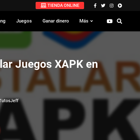
TIENDA ONLINE
ung
Juegos
Ganar dinero
Más
lar Juegos XAPK en
utosJeff