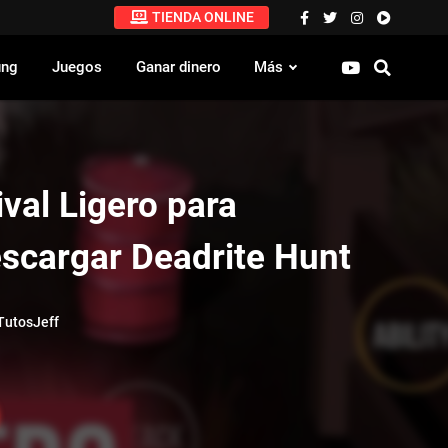
TIENDA ONLINE
ung
Juegos
Ganar dinero
Más
ival Ligero para
escargar Deadrite Hunt
utosJeff