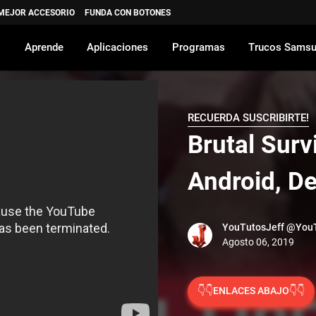
 MEJOR ACCESORIO
FUNDA CON BOTONES
Aprende
Aplicaciones
Programas
Trucos Sams
RECUERDA SUSCRIBIRTE!
Brutal Surv
Android, D
YouTutosJeff
@YouT
👇👇ENLACES ABAJO👇👇