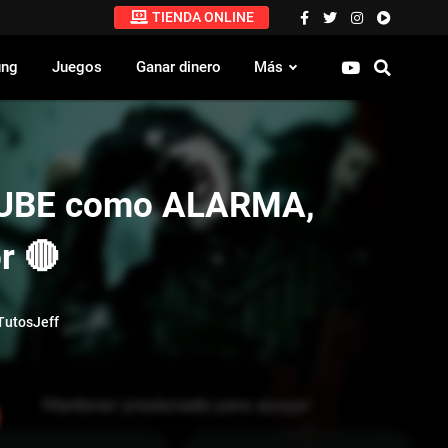
TIENDA ONLINE
ung
Juegos
Ganar dinero
Más
UBE como ALARMA,
r 🔴
utosJeff