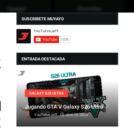
SUSCRIBETE MUYAYO
ENTRADA DESTACADA
e
o
GALAXY S26 ULTRA
Jugando GTA V Galaxy S26 Ultra ✅
YouTutosJeff
abril 29, 2026
e
n