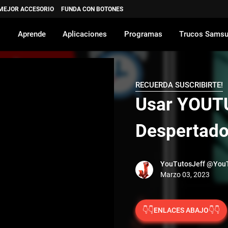
 MEJOR ACCESORIO
FUNDA CON BOTONES
Aprende
Aplicaciones
Programas
Trucos Sams
RECUERDA SUSCRIBIRTE!
Usar YOUT
Despertado
YouTutosJeff
@YouT
👇👇ENLACES ABAJO👇👇