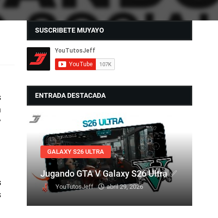
SUSCRIBETE MUYAYO
ENTRADA DESTACADA
s
n
y
GALAXY S26 ULTRA
Jugando GTA V Galaxy S26 Ultra ✅
s
YouTutosJeff
abril 29, 2026
s