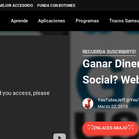
 MEJOR ACCESORIO
FUNDA CON BOTONES
Aprende
Aplicaciones
Programas
Trucos Sams
RECUERDA SUSCRIBIRTE!
Ganar Dine
Social? We
YouTutosJeff
@YouT
👇👇ENLACES ABAJO👇👇