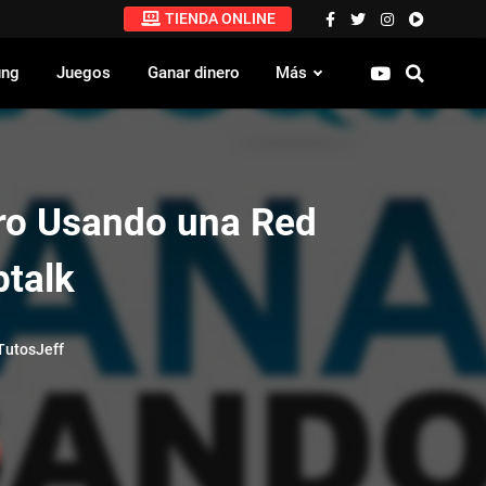
TIENDA ONLINE
ung
Juegos
Ganar dinero
Más
ro Usando una Red
btalk
utosJeff