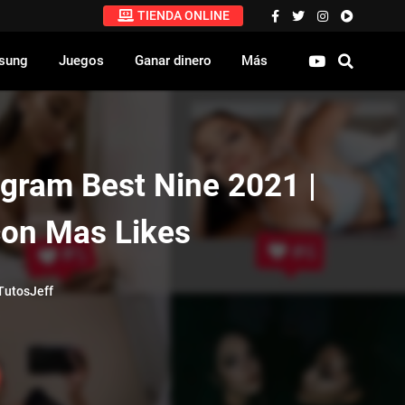
TIENDA ONLINE
sung
Juegos
Ganar dinero
Más
agram Best Nine 2021 |
con Mas Likes
utosJeff