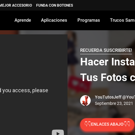
 MEJOR ACCESORIO
FUNDA CON BOTONES
Aprende
Aplicaciones
Programas
Trucos Sam
RECUERDA SUSCRIBIRTE!
Hacer Inst
Tus Fotos 
YouTutosJeff
@YouT
👇👇ENLACES ABAJO👇👇