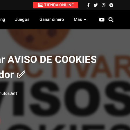
TIENDA ONLINE
ung
Juegos
Ganar dinero
Más
ar AVISO DE COOKIES
dor ✅
utosJeff