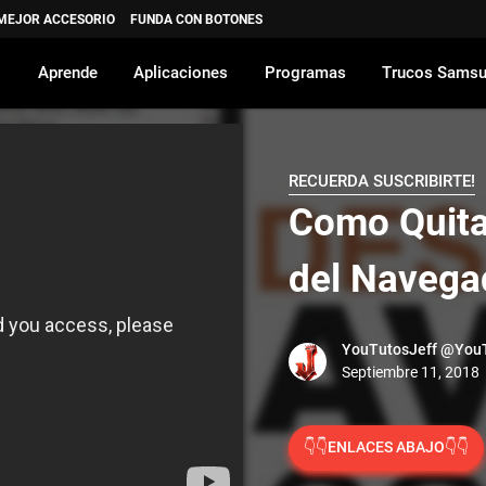
 MEJOR ACCESORIO
FUNDA CON BOTONES
Aprende
Aplicaciones
Programas
Trucos Sams
RECUERDA SUSCRIBIRTE!
Como Quit
del Navega
YouTutosJeff
@YouT
👇👇ENLACES ABAJO👇👇