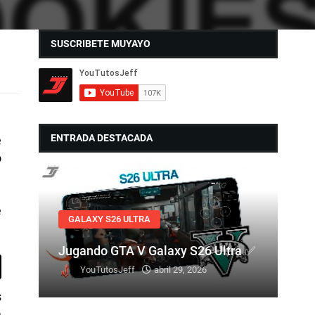
SUSCRIBETE MUYAYO
ENTRADA DESTACADA
e
o
e
GALAXY S26 ULTRA
Jugando GTA V Galaxy S26 Ultra ✅
YouTutosJeff
abril 29, 2026
s
a