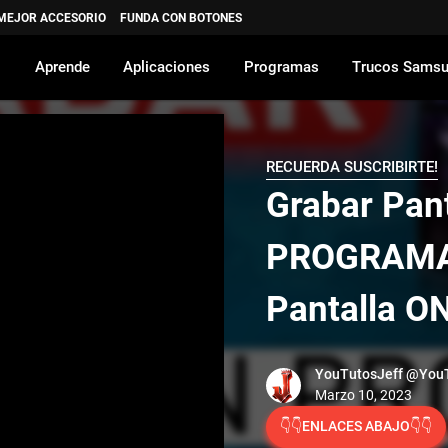
 MEJOR ACCESORIO
FUNDA CON BOTONES
Aprende
Aplicaciones
Programas
Trucos Sams
RECUERDA SUSCRIBIRTE!
Grabar Pant
PROGRAMAS
Pantalla O
YouTutosJeff
@YouT
👇👇ENLACES ABAJO👇👇