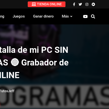
TIENDA ONLINE
ung
Juegos
Ganar dinero
Más
alla de mi PC SIN
 🔵 Grabador de
NLINE
utosJeff