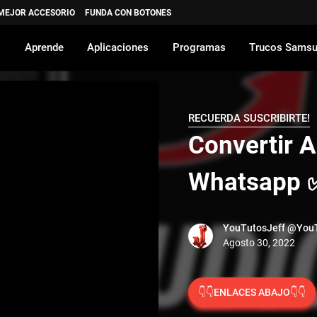
 MEJOR ACCESORIO
FUNDA CON BOTONES
Aprende
Aplicaciones
Programas
Trucos Sams
RECUERDA SUSCRIBIRTE!
Convertir 
Whatsapp 
YouTutosJeff
@YouT
👇👇ENLACES ABAJO👇👇