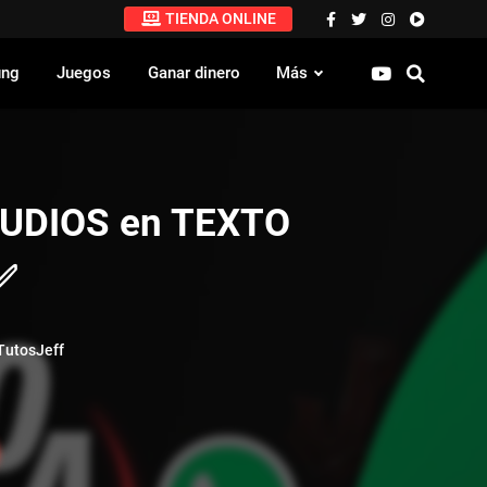
TIENDA ONLINE
ung
Juegos
Ganar dinero
Más
AUDIOS en TEXTO
✅
utosJeff