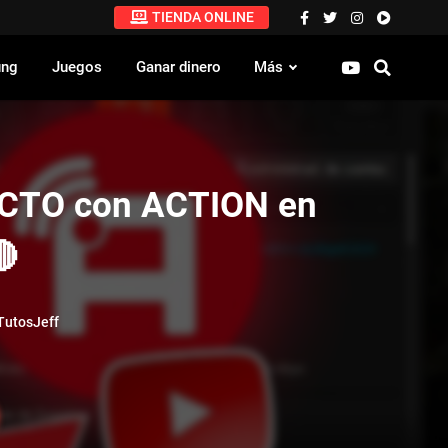
TIENDA ONLINE
ung
Juegos
Ganar dinero
Más
ECTO con ACTION en

utosJeff