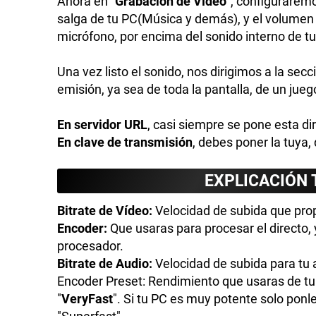
Ahora en "
Grabación de Vídeo
", configurarem
salga de tu PC(Música y demás), y el volumen 
micrófono, por encima del sonido interno de t
Una vez listo el sonido, nos dirigimos a la sec
emisión, ya sea de toda la pantalla, de un jueg
En servidor URL
, casi siempre se pone esta d
En clave de transmisión
, debes poner la tuya,
EXPLICACIÓN 
Bitrate de Vídeo:
Velocidad de subida que prop
Encoder:
Que usaras para procesar el directo, 
procesador.
Bitrate de Audio:
Velocidad de subida para tu 
Encoder Preset: Rendimiento que usaras de tu
"
VeryFast
". Si tu PC es muy potente solo ponle