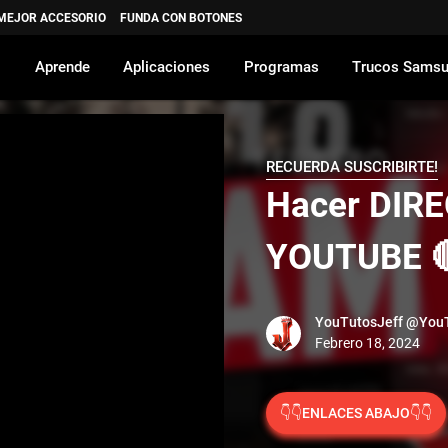
 MEJOR ACCESORIO
FUNDA CON BOTONES
Aprende
Aplicaciones
Programas
Trucos Sams
RECUERDA SUSCRIBIRTE!
Hacer DIR
YOUTUBE 
YouTutosJeff
@YouT
👇👇ENLACES ABAJO👇👇