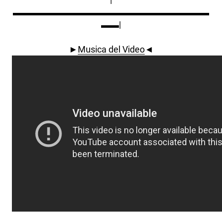
▬▬▬▬▬▬▬▬▬▬▬▬▬▬▬▬▬▬▬▬▬▬
▬▬|
►
Musica del Video
◄