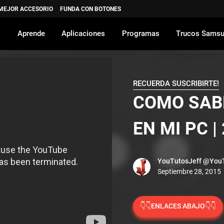
 MEJOR ACCESORIO
FUNDA CON BOTONES
Aprende
Aplicaciones
Programas
Trucos Sams
RECUERDA SUSCRIBIRTE!
COMO SABE
EN MI PC |
YouTutosJeff
@YouT
👇👇ENLACES ABAJO👇👇