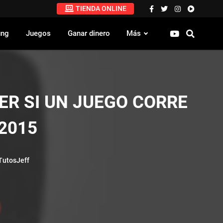
TIENDA ONLINE
ung
Juegos
Ganar dinero
Más
R SI UN JUEGO CORRE
 2015
utosJeff